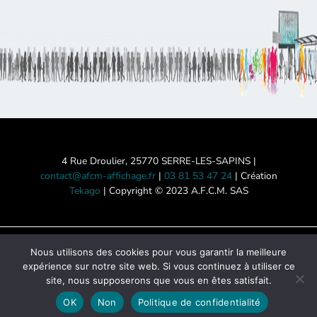
4 Rue Droulier, 25770 SERRE-LES-SAPINS |
contact@afcm-affichage.fr
|
03 81 53 47 24
| Création
Tekago
| Copyright © 2023 A.F.C.M. SAS
Nous utilisons des cookies pour vous garantir la meilleure
Mentions légales
-
Politique de
expérience sur notre site web. Si vous continuez à utiliser ce
confidentialité
-
Accessibilité des
site, nous supposerons que vous en êtes satisfait.
locaux
-
Nous contacter
OK
Non
Politique de confidentialité