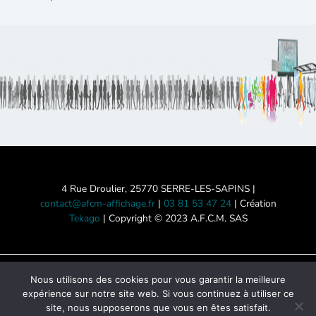
4 Rue Droulier, 25770 SERRE-LES-SAPINS |
contact@afcm-affichage.fr
|
03 81 53 47 24
| Création
Tekago
| Copyright © 2023 A.F.C.M. SAS
Nous utilisons des cookies pour vous garantir la meilleure
Mentions légales
-
Politique de
expérience sur notre site web. Si vous continuez à utiliser ce
confidentialité
-
Accessibilité des
site, nous supposerons que vous en êtes satisfait.
locaux
-
Nous contacter