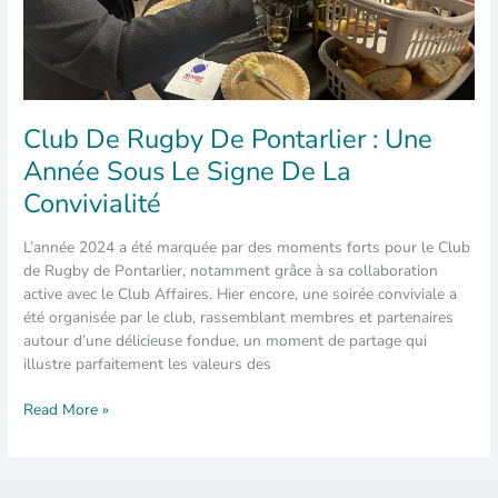
vol
en
montgolfière
à
gagner
Club De Rugby De Pontarlier : Une
Année Sous Le Signe De La
Convivialité
L’année 2024 a été marquée par des moments forts pour le Club
de Rugby de Pontarlier, notamment grâce à sa collaboration
active avec le Club Affaires. Hier encore, une soirée conviviale a
été organisée par le club, rassemblant membres et partenaires
autour d’une délicieuse fondue, un moment de partage qui
illustre parfaitement les valeurs des
Club
Read More »
de
Rugby
de