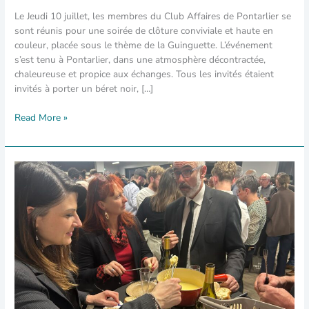
Le Jeudi 10 juillet, les membres du Club Affaires de Pontarlier se
sont réunis pour une soirée de clôture conviviale et haute en
couleur, placée sous le thème de la Guinguette. L’événement
s’est tenu à Pontarlier, dans une atmosphère décontractée,
chaleureuse et propice aux échanges. Tous les invités étaient
invités à porter un béret noir, […]
Read More »
Soirée
Guinguette
à
Pontarlier
:
une
ambiance
festive,
des
saveurs
locales
et
un