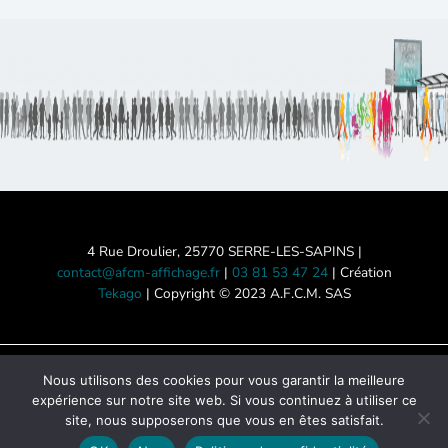
visages
d’
AFCM
4 Rue Droulier, 25770 SERRE-LES-SAPINS |
contact@afcm-affichage.fr
|
03 81 53 47 24
| Création
Tekago
| Copyright © 2023 A.F.C.M. SAS
Mentions légales
-
Politique de
Nous utilisons des cookies pour vous garantir la meilleure
expérience sur notre site web. Si vous continuez à utiliser ce
confidentialité
-
Accessibilité des
site, nous supposerons que vous en êtes satisfait.
locaux
-
Nous contacter